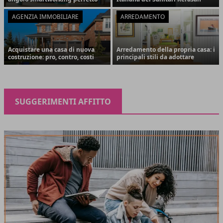
AGENZIA IMMOBILIARE
ARREDAMENTO
Acquistare una casa di nuova
Arredamento della propria casa: i
costruzione: pro, contro, costi
principali stili da adottare
SUGGERIMENTI AFFITTO