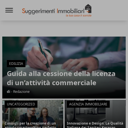
Suggerimenti immobiliari
Suggerimenti immobiliari
Articoli in Evidenza
EDILIZIA
Guida alla cessione della licenza
di un’attività commerciale
di
- Redazione
UNCATEGORIZED
AGENZIA IMMOBILIARE
Consigli per la creazione di un
Innovazione e Design: La Qualità
angolo smartworking perfetto
Italiana dei Sanitari Kerasan