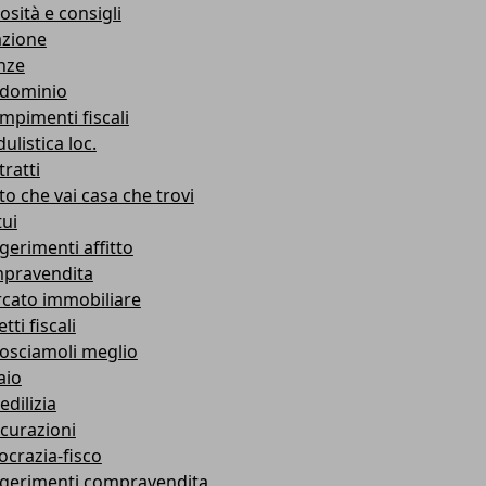
osità e consigli
azione
nze
dominio
mpimenti fiscali
ulistica loc.
ratti
to che vai casa che trovi
ui
gerimenti affitto
pravendita
cato immobiliare
tti fiscali
osciamoli meglio
aio
edilizia
icurazioni
ocrazia-fisco
gerimenti compravendita