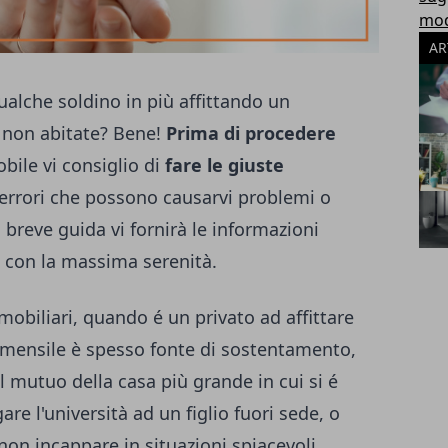
modu
AR
alche soldino in più affittando un
 non abitate? Bene!
Prima di procedere
ile vi consiglio di
fare le giuste
 errori che possono causarvi problemi o
 breve guida vi fornirà le informazioni
 con la massima serenità.
mobiliari, quando é un privato ad affittare
 mensile è spesso fonte di sostentamento,
il mutuo della casa più grande in cui si é
are l'università ad un figlio fuori sede, o
non incappare in situazioni spiacevoli.