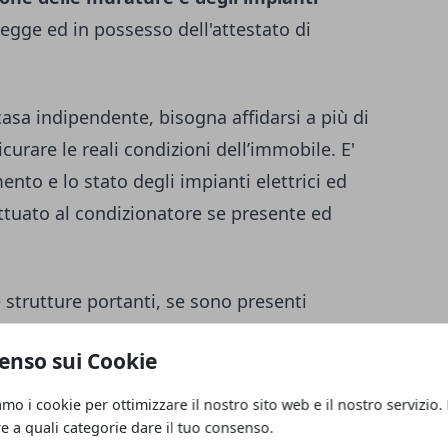
egge ed in possesso dell'
attestato di
sa indipendente, bisogna affidarsi a più di
curare le reali condizioni dell’immobile. E'
ento e lo stato degli impianti elettrici ed
fettuato al condizionatore se presente ed
e strutture portanti, se sono presenti
crepe devono essere sistemate pavimenti e
enso sui Cookie
ono stato, le porte e finestre devono
ature devono essere funzionanti.
amo i cookie per ottimizzare il nostro sito web e il nostro servizio.
re a quali categorie dare il tuo consenso.