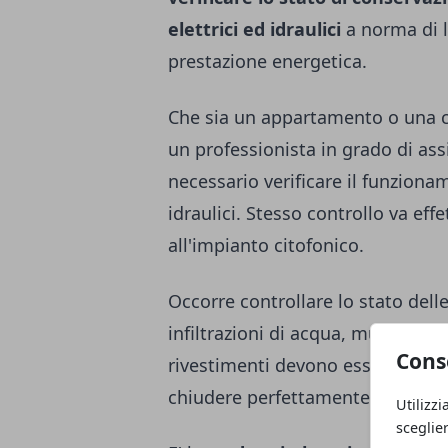
elettrici ed idraulici
a norma di l
prestazione energetica
.
Che sia un appartamento o una ca
un professionista in grado di assi
necessario verificare il funzionam
idraulici. Stesso controllo va ef
all'impianto citofonico.
Occorre controllare lo stato dell
infiltrazioni di acqua, muffe o 
Cons
rivestimenti devono essere in bu
chiudere perfettamente e le serr
Utilizzi
sceglie