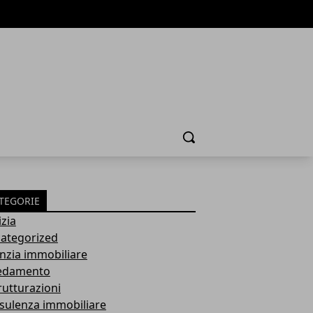
Cerca
TEGORIE
izia
ategorized
nzia immobiliare
edamento
rutturazioni
sulenza immobiliare