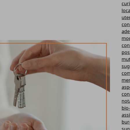
curi
loc
ute
con
ade
mod
cont
pos
mut
sug
com
mer
aspe
con
not
bio-
ass
bur
sug