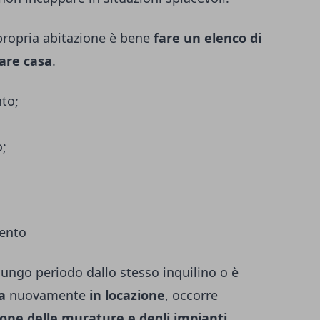
a propria abitazione è bene
fare un elenco di
tare casa
.
nto;
o;
mento
 lungo periodo dallo stesso inquilino o è
la
nuovamente
in locazione
, occorre
ione delle murature e degli impianti