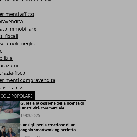
i
rimenti affitto
ravendita
ato immobiliare
i fiscali
sciamoli meglio
io
dilizia
urazioni
razia-fisco
erimenti compravendita
istica c.v.
ICOLI POPOLARI
Guida alla cessione della licenza di
un’attività commerciale
19/03/2025
Consigli per la creazione di un
angolo smartworking perfetto