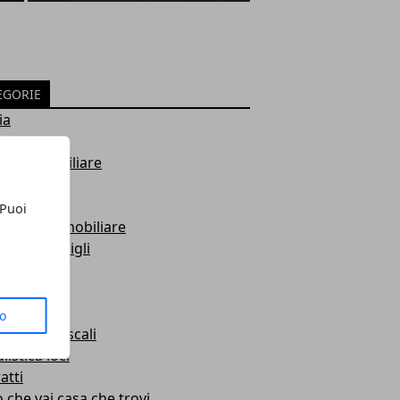
EGORIE
ia
tegorized
zia immobiliare
damento
utturazioni
 Puoi
ulenza immobiliare
sità e consigli
ione
ze
ominio
to
imenti fiscali
istica loc.
atti
 che vai casa che trovi