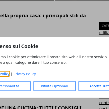
la propria casa: i principali stili da
CAT
ediliz
Unca
orsi per scegliere bene l’armadio
agen
enso sui Cookie
arre
 letto
ristr
amo i cookie per ottimizzare il nostro sito web e il nostro servizio.
cons
re a quali categorie dare il tuo consenso.
curio
locaz
Policy
|
Privacy Policy
egno massiccio o in laminato: questo è
uten
cond
Personalizza
Rifiuta Opzionali
Accetta Tut
ademp
modul
contr
 UNA CUCINA: TUTTI I CONSIGLI
posto