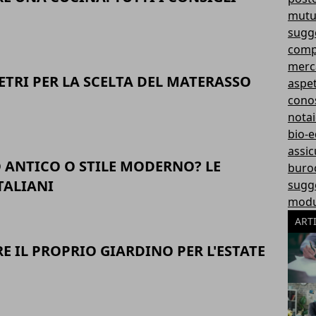
mutu
sugge
comp
merc
ETRI PER LA SCELTA DEL MATERASSO
aspett
cono
nota
bio-e
assic
ANTICO O STILE MODERNO? LE
buroc
TALIANI
sugg
modul
ART
 IL PROPRIO GIARDINO PER L'ESTATE