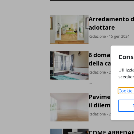
Arredamento del
adottare
Redazione
- 15 gen 2024
6 domande da p
Cons
della camera da
Utilizzi
Redazione
- 25 set 2023
sceglie
...
Cookie 
Pavimento in l
il dilemma!
Redazione
- 24 gen 2022
COME ARREDARE