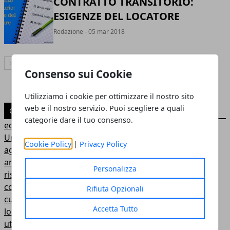
CONTRATTO TRANSITORIO:
ESIGENZE DEL LOCATORE
Redazione
- 05 mar 2018
Articolo Successivo
Consenso sui Cookie
Utilizziamo i cookie per ottimizzare il nostro sito
web e il nostro servizio. Puoi scegliere a quali
CATEGORIE
categorie dare il tuo consenso.
edilizia
Uncategorized
Cookie Policy
|
Privacy Policy
agenzia immobiliare
arredamento
Personalizza
ristrutturazioni
consulenza immobiliare
Rifiuta Opzionali
curiosità e consigli
Accetta Tutto
locazione
utenze