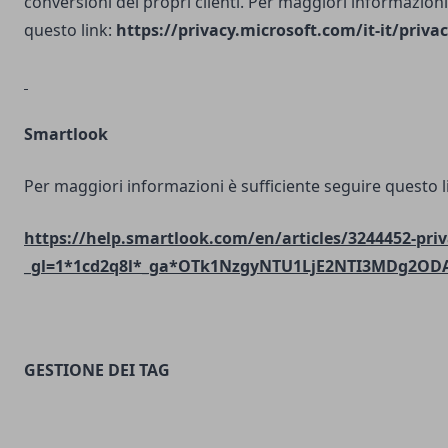
conversioni dei propri clienti. Per maggiori informazioni
questo link:
https://privacy.microsoft.com/it-it/priv
Smartlook
Per maggiori informazioni è sufficiente seguire questo l
https://help.smartlook.com/en/articles/3244452-priv
_gl=1*1cd2q8l*_ga*OTk1NzgyNTU1LjE2NTI3MDg2O
GESTIONE DEI TAG