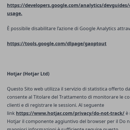
https://developers.google.com/analytics/devguides/c
usage.
È possibile disabilitare l’azione di Google Analytics attrav
https://tools.google.com/dlpage/gaoptout
Hotjar (Hotjar Ltd)
Questo Sito web utilizza il servizio di statistica offerto d
consente al Titolare del Trattamento di monitorare le co
clienti e di registrare le sessioni. Al seguente
link
https://www.hotjar.com/privacy/do-not-track/
è 
Hotjar il componente aggiuntivo del browser per il Do n
maggiori informazioni è sufficiente seguire questo