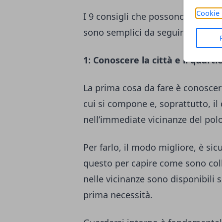
Cookie 
I 9 consigli che possono evitare 
sono semplici da seguire e si ba
1: Conoscere la città e il quarti
La prima cosa da fare è conoscer
cui si compone e, soprattutto, il
nell’immediate vicinanze del polo
Per farlo, il modo migliore, è si
questo per capire come sono colle
nelle vicinanze sono disponibili s
prima necessità.