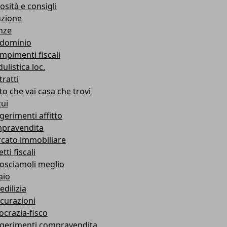
osità e consigli
azione
nze
dominio
mpimenti fiscali
ulistica loc.
ratti
to che vai casa che trovi
ui
gerimenti affitto
pravendita
cato immobiliare
tti fiscali
osciamoli meglio
aio
edilizia
icurazioni
ocrazia-fisco
gerimenti compravendita