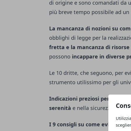
di origine e sono comandati da u
più breve tempo possibile ad un
La mancanza di nozioni su come
obblighi di legge per la realizzaz
fretta e la mancanza di risorse 
possono
incappare in diverse 
Le 10 dritte, che seguono, per ev
strumento utilissimo per gli unive
Indicazioni preziosi per vivere 
Cons
serenità
e nella sicurezza di ave
Utilizzi
I 9 consigli su come evitare le t
sceglie