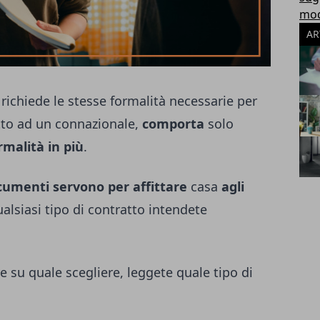
modu
AR
o
richiede le stesse formalità necessarie per
itto ad un connazionale,
comporta
solo
rmalità in più
.
cumenti servono per affittare
casa
agli
ualsiasi tipo di contratto intendete
re su quale scegliere, leggete
quale tipo di