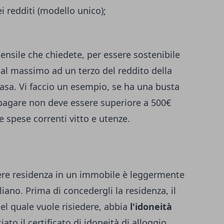
i redditi (modello unico);
ensile che chiedete, per essere sostenibile
l massimo ad un terzo del reddito della
 casa. Vi faccio un esempio, se ha una busta
à pagare non deve essere superiore a 500€
 spese correnti vitto e utenze.
dere residenza in un immobile è leggermente
iano. Prima di concedergli la residenza, il
el quale vuole risiedere, abbia
l'idoneità
iato il certificato di idoneità di alloggio.