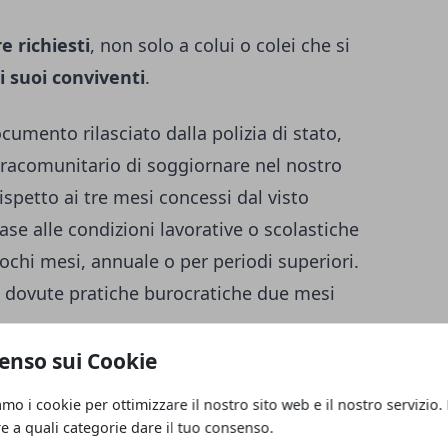
 richiesti
, non solo a colui o colei che si
 i suoi conviventi
.
umento rilasciato dalla polizia di stato,
tracomunitario di soggiornare nel nostro
spetto ai tre mesi concessi dal visto
base alle condizioni lavorative o scolastiche
pochi mesi, annuale o per periodi superiori.
e dovute pratiche burocratiche due mesi
enso sui Cookie
e invece è un documento, sempre rilasciato
amo i cookie per ottimizzare il nostro sito web e il nostro servizio.
o ad un cittadino extracomunitario residente
re a quali categorie dare il tuo consenso.
che dimostra una sufficiente capacità di