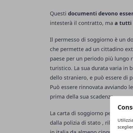
Questi
documenti devono essere
intesterà il contratto, ma
a tutti
Il permesso di soggiorno è un doc
che permette ad un cittadino ex
paese per un periodo più lungo ri
turistico. La sua durata varia in 
dello straniero, e può essere di 
Può essere rinnovata avviando l
prima della sua scadenza.
Cons
La carta di soggiorno permanent
Utilizzi
dalla polizia di stato , rilasciat
sceglie
in italia da almeno cinque anni, 