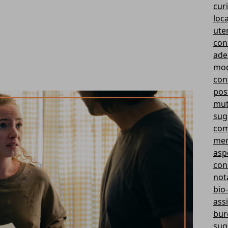
curi
loc
ute
con
ade
mod
cont
pos
mut
sug
com
mer
aspe
con
not
bio-
ass
bur
sug