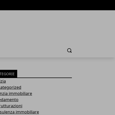
Cerca
TEGORIE
izia
ategorized
nzia immobiliare
edamento
rutturazioni
sulenza immobiliare