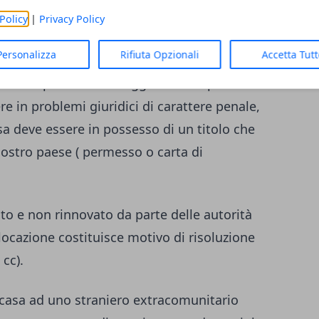
Policy
|
Privacy Policy
 e condotta sociale, ed ha una durata
 permanente.
Personalizza
Rifiuta Opzionali
Accetta Tut
 diversi permessi di soggiorno che potete
re in problemi giuridici di carattere penale,
asa deve essere in possesso di un titolo che
nostro paese ( permesso o carta di
o e non rinnovato da parte delle autorità
 locazione costituisce motivo di risoluzione
 cc).
e casa ad uno straniero extracomunitario