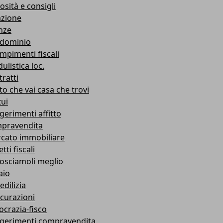
osità e consigli
azione
nze
dominio
mpimenti fiscali
ulistica loc.
ratti
to che vai casa che trovi
ui
gerimenti affitto
pravendita
cato immobiliare
tti fiscali
osciamoli meglio
aio
edilizia
icurazioni
ocrazia-fisco
gerimenti compravendita