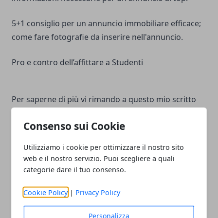
5+1 consiglio per un annuncio immobiliare efficace
;
come fare fotografie da inserire nell'annuncio
.
Pro e contro dell’affittare a Studenti
Per saperne di più vi rimando a questo mio scritto
Affittare agli studenti: Pro e contro
Consenso sui Cookie
Quale contratto di affitto stipulare
Utilizziamo i cookie per ottimizzare il nostro sito
web e il nostro servizio. Puoi scegliere a quali
La normativa italiana sulle locazioni ha predisposto
categorie dare il tuo consenso.
un tipo di contratto che tiene conto delle esigenze
abitative degli studenti fuori sede.
Cookie Policy
|
Privacy Policy
Personalizza
La locazione per studenti
rientra nei contratti di