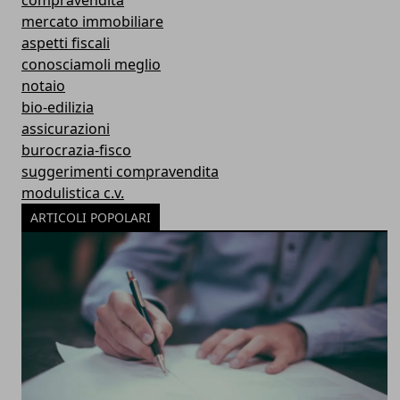
compravendita
mercato immobiliare
aspetti fiscali
conosciamoli meglio
notaio
bio-edilizia
assicurazioni
burocrazia-fisco
suggerimenti compravendita
modulistica c.v.
ARTICOLI POPOLARI