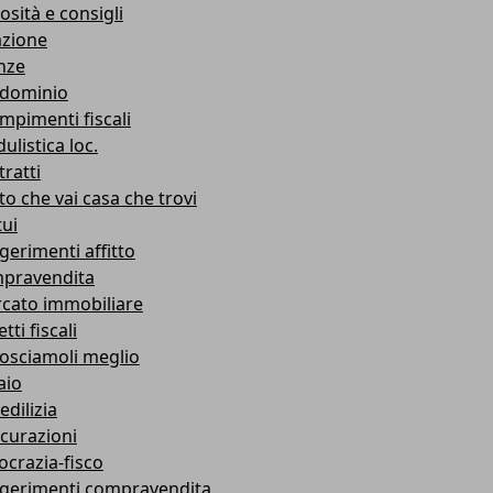
osità e consigli
azione
nze
dominio
mpimenti fiscali
ulistica loc.
ratti
to che vai casa che trovi
ui
gerimenti affitto
pravendita
cato immobiliare
tti fiscali
osciamoli meglio
aio
edilizia
icurazioni
ocrazia-fisco
gerimenti compravendita