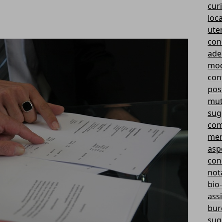
curi
loc
ute
con
ade
mod
cont
pos
mut
sug
com
mer
aspe
con
not
bio-
ass
bur
sug