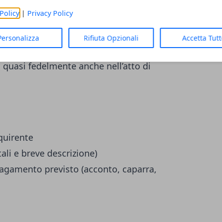
Policy
|
Privacy Policy
liminare di vendita.
Personalizza
Rifiuta Opzionali
Accetta Tut
o preliminare di compravendita è molto
 quasi fedelmente anche nell’atto di
quirente
ali e breve descrizione)
pagamento previsto (acconto, caparra,