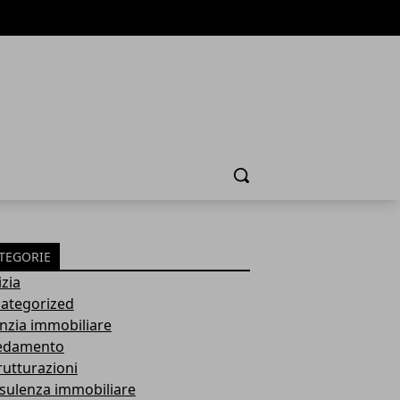
Cerca
TEGORIE
izia
ategorized
nzia immobiliare
edamento
rutturazioni
sulenza immobiliare