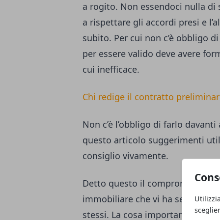
a rogito. Non essendoci nulla di s
a rispettare gli accordi presi e l
subito. Per cui non c’è obbligo 
per essere valido deve avere forma
cui inefficace.
Chi redige il contratto prelimina
Non c’è l’obbligo di farlo davant
questo articolo
suggerimenti util
consiglio vivamente.
Cons
Detto questo il compromesso può
immobiliare che vi ha seguito nel
Utilizzi
sceglie
stessi. La cosa importante è che