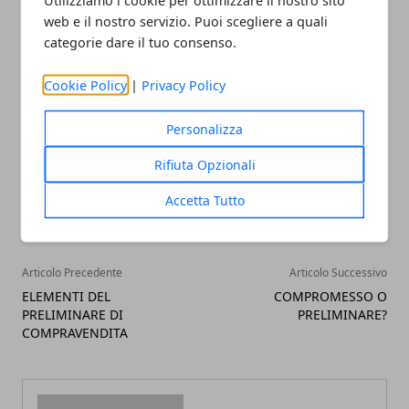
Utilizziamo i cookie per ottimizzare il nostro sito
prossimo. A presto, ciao. Potrebbero interessarvi:
8
web e il nostro servizio. Puoi scegliere a quali
punti per uno sfratto
dubbi del locatore
come si
categorie dare il tuo consenso.
registra un contratto
Cookie Policy
|
Privacy Policy
Personalizza
Rifiuta Opzionali
Facebook
Twitter
Whatsapp
Accetta Tutto
Articolo Precedente
Articolo Successivo
ELEMENTI DEL
COMPROMESSO O
PRELIMINARE DI
PRELIMINARE?
COMPRAVENDITA