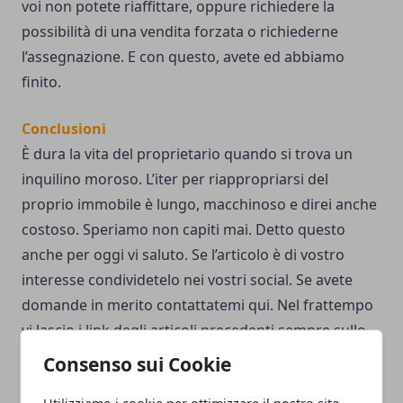
voi non potete riaffittare, oppure richiedere la
possibilità di una vendita forzata o richiederne
l’assegnazione. E con questo, avete ed abbiamo
finito.
Conclusioni
È dura la vita del proprietario quando si trova un
inquilino moroso. L’iter per riappropriarsi del
proprio immobile è lungo, macchinoso e direi anche
costoso. Speriamo non capiti mai. Detto questo
anche per oggi vi saluto. Se l’articolo è di vostro
interesse condividetelo nei vostri social. Se avete
domande in merito contattatemi
qui
. Nel frattempo
vi lascio i link degli articoli precedenti sempre sullo
sfratto. Infine vi ricordo che il giovedì si parla di
Consenso sui Cookie
compravendita e per la locazione vi rimando a lunedì