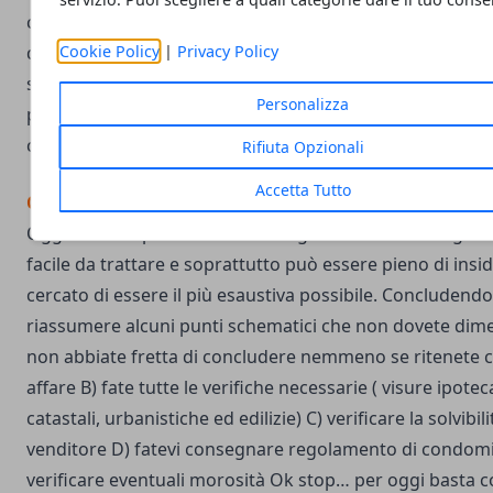
comunque le paghereste ugualmente anche se fate pri
quanto vi è l’obbligo della registrazione entro 20 gg dall
Cookie Policy
|
Privacy Policy
sottoscrizione (art 10 DPR 131/1986- Finanziaria 2007) R
Personalizza
presto su quest’ultimo punto perché ritengo che necessi
capitolo a parte che affronteremo nei prossimi giorni
Rifiuta Opzionali
Accetta Tutto
Conclusioni
Oggi vi ho un po’ tediato con lunghi discorsi ma l’argo
facile da trattare e soprattutto può essere pieno di insid
cercato di essere il più esaustiva possibile. Concludendo
riassumere alcuni punti schematici che non dovete dimen
non abbiate fretta di concludere nemmeno se ritenete c
affare B) fate tutte le verifiche necessarie ( visure ipotec
catastali, urbanistiche ed edilizie) C) verificare la solvibili
venditore D) fatevi consegnare regolamento di condomi
verificare eventuali morosità Ok stop… per oggi basta co