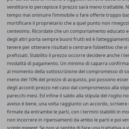
venditore lo percepisce il prezzo sarà meno trattabile. N
tempo mai sminuire l’immobile o fare offerte troppo ba
mortificare il proprietario che a quel punto non rinegoz
centesimo. Ricordate che un comportamento educato e 
degli altri porta sempre buoni frutti ed è l’atteggiament
tenere per ottenere risultati e centrare l’obiettivo che vi 
prefissati. Stabilito il prezzo occorre decidere anche i te
modalità di pagamento. Un minimo di caparra confirmat
al momento della sottoscrizione del compromesso di so
meno del 10% del prezzo di acquisto, poi possono essere
degli acconti prezzo nel caso dal compromesso alla stip
parecchi mesi. Ed infine il saldo alla stipula del rogito no
avviso è bene, una volta raggiunto un accordo, scrivere 
firmate da entrambe le parti, con i termini stabiliti in m
non incorrere in ripensamenti da ambo le parti e poi
ver
scripta manent.
Se non vi sentite di fare una trattativa a 