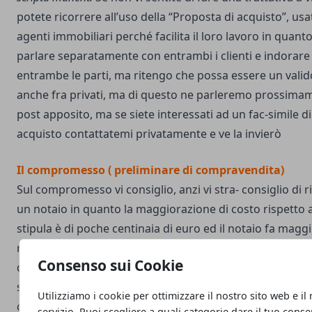
potete ricorrere all’uso della “Proposta di acquisto”, usa
agenti immobiliari perché facilita il loro lavoro in quan
parlare separatamente con entrambi i clienti e indorare l
entrambe le parti, ma ritengo che possa essere un vali
anche fra privati, ma di questo ne parleremo prossima
post apposito, ma se siete interessati ad un fac-simile d
acquisto contattatemi privatamente e ve la invierò
Il compromesso ( preliminare di compravendita)
Sul compromesso vi consiglio, anzi vi stra- consiglio di r
un notaio in quanto la maggiorazione di costo rispetto a
stipula è di poche centinaia di euro ed il notaio fa maggi
rispetto a quelle che potete fare voi e vi garantisce la re
Consenso sui Cookie
dell’immobile già al compromesso assicurandovi che l’a
state per fare è sicuro. Le imposte che versate al mome
Utilizziamo i cookie per ottimizzare il nostro sito web e il
compromesso vi verranno detratte al momento del rogit
servizio. Puoi scegliere a quali categorie dare il tuo cons