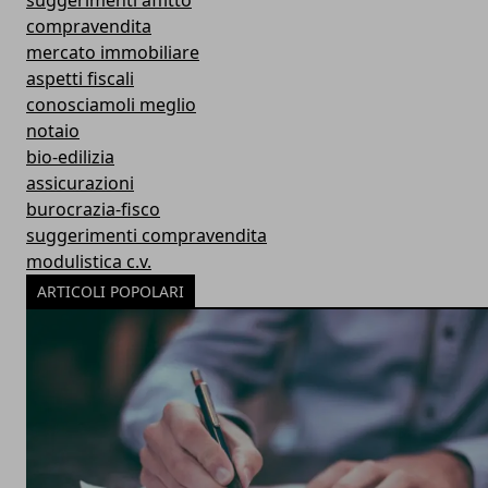
suggerimenti affitto
compravendita
mercato immobiliare
aspetti fiscali
conosciamoli meglio
notaio
bio-edilizia
assicurazioni
burocrazia-fisco
suggerimenti compravendita
modulistica c.v.
ARTICOLI POPOLARI