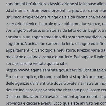
condomini Un’ulteriore classificazione si fa in base allo 
ed al numero di ambienti presenti, si può avere monoloc
un unico ambiente che funge da sia da cucina che da ca
e servizio igienico, bilocale dove abbiamo due stanze, 
con angolo cottura, una stanza da letto ed un bagno, tri
consiste in un appartamentino di tre stanze suddivise in
soggiorno/cucina due camere da letto e bagno ed infin
appartamenti di vario tipo e metratura.
Prezzo
: varia da 
ma anche da zona a zona e quartiere. Per sapere il valo
zona prescelte visitate questo sito.
https://wwwt.agenziaentrate.gov.it/servizi/Consultazio
È molto semplice, cliccando sul link vi si aprirà una pagin
delle agenzie delle entrate dove trovate a sinistra un r
dovete indicare la provincia che ricercate poi cliccare 
Dalla tendina laterale trovate i comuni appartenenti a q
provincia e cliccare avanti. Ecco qua siete arrivati nel 