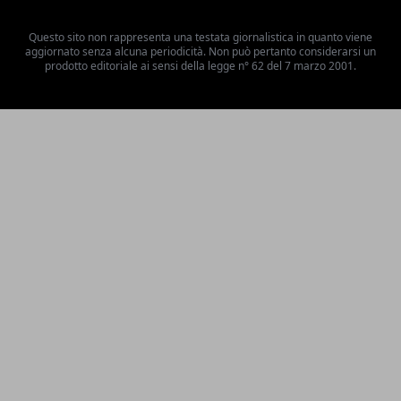
Questo sito non rappresenta una testata giornalistica in quanto viene
aggiornato senza alcuna periodicità. Non può pertanto considerarsi un
prodotto editoriale ai sensi della legge n° 62 del 7 marzo 2001.