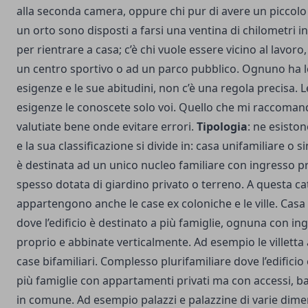
alla seconda camera, oppure chi pur di avere un piccolo
un orto sono disposti a farsi una ventina di chilometri 
per rientrare a casa; c’è chi vuole essere vicino al lavoro,
un centro sportivo o ad un parco pubblico. Ognuno ha l
esigenze e le sue abitudini, non c’è una regola precisa. L
esigenze le conoscete solo voi. Quello che mi raccomand
valutiate bene onde evitare errori.
Tipologia
: ne esistono
e la sua classificazione si divide in: casa unifamiliare o
è destinata ad un unico nucleo familiare con ingresso p
spesso dotata di giardino privato o terreno. A questa ca
appartengono anche le case ex coloniche e le ville. Casa
dove l’edificio è destinato a più famiglie, ognuna con in
proprio e abbinate verticalmente. Ad esempio le villetta 
case bifamiliari. Complesso plurifamiliare dove l’edificio
più famiglie con appartamenti privati ma con accessi, bal
in comune. Ad esempio palazzi e palazzine di varie dime