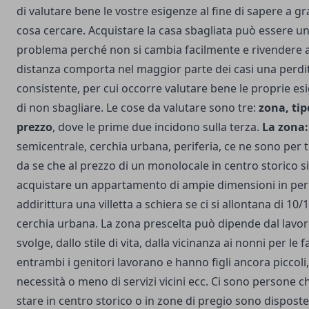
di valutare bene le vostre esigenze al fine di sapere a gr
cosa cercare. Acquistare la casa sbagliata può essere u
problema perché non si cambia facilmente e rivendere 
distanza comporta nel maggior parte dei casi una perdi
consistente, per cui occorre valutare bene le proprie esi
di non sbagliare. Le cose da valutare sono tre:
zona, tip
prezzo
, dove le prime due incidono sulla terza.
La zona:
semicentrale, cerchia urbana, periferia, ce ne sono per tu
da se che al prezzo di un monolocale in centro storico s
acquistare un appartamento di ampie dimensioni in peri
addirittura una villetta a schiera se ci si allontana di 10
cerchia urbana. La zona prescelta può dipende dal lavor
svolge, dallo stile di vita, dalla vicinanza ai nonni per le 
entrambi i genitori lavorano e hanno figli ancora piccoli,
necessità o meno di servizi vicini ecc. Ci sono persone c
stare in centro storico o in zone di pregio sono disposte