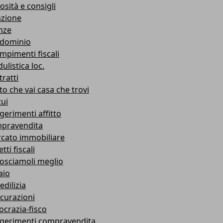
osità e consigli
azione
nze
dominio
mpimenti fiscali
ulistica loc.
ratti
to che vai casa che trovi
ui
gerimenti affitto
pravendita
cato immobiliare
tti fiscali
osciamoli meglio
aio
edilizia
icurazioni
ocrazia-fisco
gerimenti compravendita