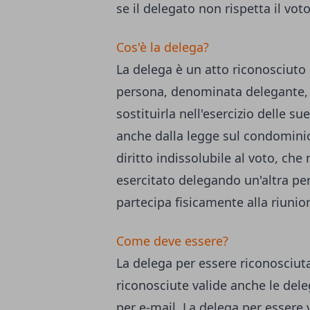
se il delegato non rispetta il vot
Cos'è la delega?
La delega è un atto riconosciuto
persona, denominata delegante, 
sostituirla nell'esercizio delle s
anche dalla legge sul condominio
diritto indissolubile al voto, ch
esercitato delegando un'altra per
partecipa fisicamente alla riunio
Come deve essere?
La delega per essere riconosciuta
riconosciute valide anche le del
per e-mail. La delega per essere 