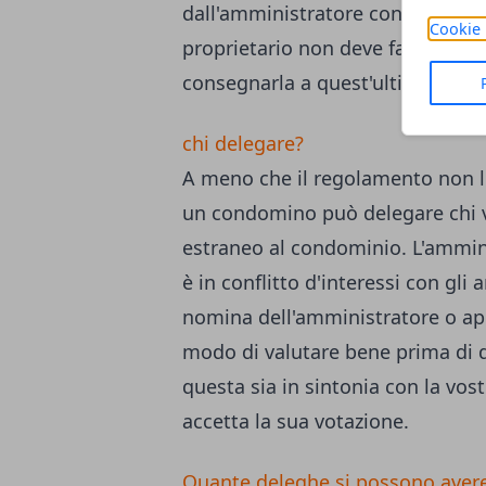
dall'amministratore contiene la d
Cookie 
proprietario non deve far altro c
consegnarla a quest'ultimo o all
chi delegare?
A meno che il regolamento non lo 
un condomino può delegare chi 
estraneo al condominio. L'ammin
è in conflitto d'interessi con gli
nomina dell'amministratore o app
modo di valutare bene prima di 
questa sia in sintonia con la vo
accetta la sua votazione.
Quante deleghe si possono aver