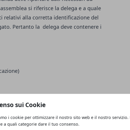
assemblea si riferisce la delega e a quale
i relativi alla corretta identificazione del
ato. Pertanto la delega deve contenere i
cazione)
enso sui Cookie
della regolarità della delega, il quale può
 correttamente compilata, datata e
amo i cookie per ottimizzare il nostro sito web e il nostro servizio.
, la lettera di convocazione inviata
re a quali categorie dare il tuo consenso.