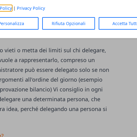
elega già predisposta, per cui il
Policy
|
Privacy Policy
he inserire il nome del delegato e
'amministratore.
Personalizza
Rifiuta Opzionali
Accetta Tut
vieti o metta dei limiti sul chi delegare,
vuole a rappresentarlo, compreso un
istratore può essere delegato solo se non
 argomenti all'ordine del giorno (esempio
rovazione bilancio) Vi consiglio in ogni
delegare una determinata persona, che
stra idea, perché delegando una persona si
e?