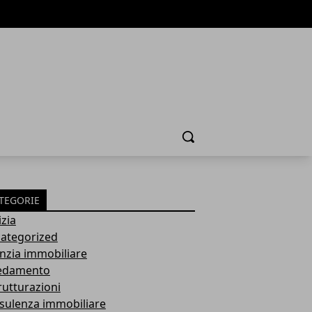
Cerca
TEGORIE
izia
ategorized
nzia immobiliare
edamento
rutturazioni
sulenza immobiliare