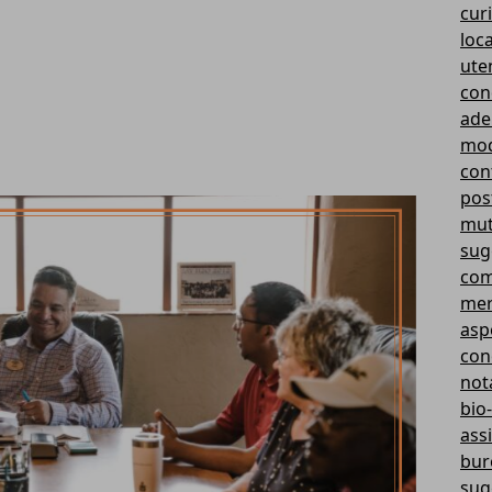
curi
loc
ute
con
ade
mod
cont
pos
mut
sug
com
mer
aspe
con
not
bio-
ass
bur
sug