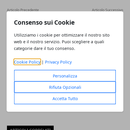
Articolo Precedente
Articolo Successivo
Caro bollette: dai piccoli
Come si registra un
Consenso sui Cookie
gesti si ottengono grandi
contratto di locazione
risparmi
Utilizziamo i cookie per ottimizzare il nostro sito
web e il nostro servizio. Puoi scegliere a quali
categorie dare il tuo consenso.
Cookie Policy
|
Privacy Policy
Redazione
Personalizza
Rifiuta Opzionali
Accetta Tutto