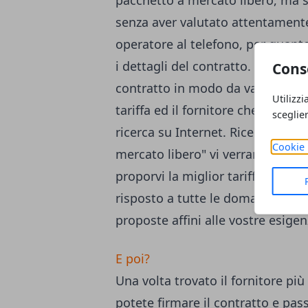
senza aver valutato attentamente
operatore al telefono, per quanto
i dettagli del contratto. Fatevi i
Cons
contratto in modo da valutarne le
Utilizzi
tariffa ed il fornitore che meglio
sceglie
ricerca su Internet. Ricercando su
Cookie 
mercato libero" vi verranno sottop
proporvi la miglior tariffa in bas
risposto a tutte le domande del q
proposte affini alle vostre esigen
E poi?
Una volta trovato il fornitore più
potete firmare il contratto e pa