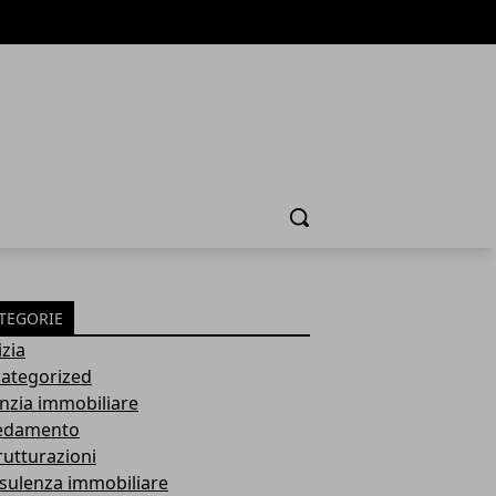
Cerca
TEGORIE
izia
ategorized
nzia immobiliare
edamento
rutturazioni
sulenza immobiliare