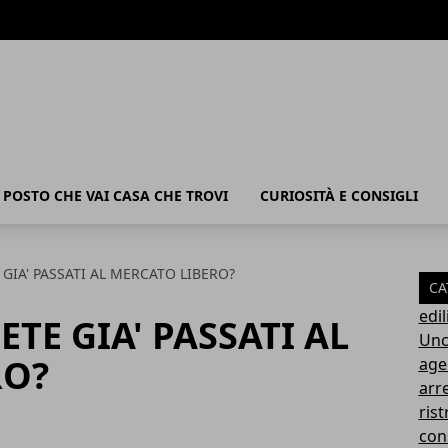
POSTO CHE VAI CASA CHE TROVI
CURIOSITÀ E CONSIGLI
E GIA' PASSATI AL MERCATO LIBERO?
CA
edil
IETE GIA' PASSATI AL
Unc
RO?
age
arr
rist
con