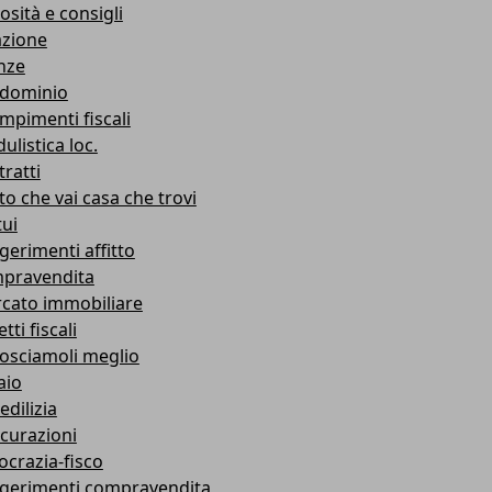
osità e consigli
azione
nze
dominio
mpimenti fiscali
ulistica loc.
ratti
to che vai casa che trovi
ui
gerimenti affitto
pravendita
cato immobiliare
tti fiscali
osciamoli meglio
aio
edilizia
icurazioni
ocrazia-fisco
gerimenti compravendita