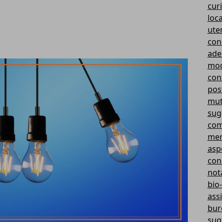
curi
loc
ute
con
ade
mod
cont
pos
mut
sug
com
mer
aspe
con
not
bio-
ass
bur
sug