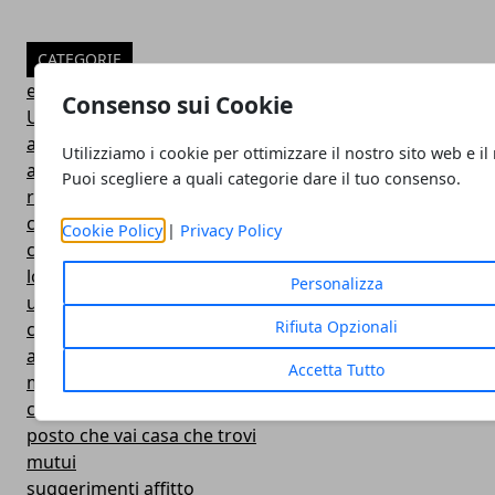
CATEGORIE
edilizia
Consenso sui Cookie
Uncategorized
agenzia immobiliare
Utilizziamo i cookie per ottimizzare il nostro sito web e il
arredamento
Puoi scegliere a quali categorie dare il tuo consenso.
ristrutturazioni
consulenza immobiliare
Cookie Policy
|
Privacy Policy
curiosità e consigli
locazione
Personalizza
utenze
Rifiuta Opzionali
condominio
adempimenti fiscali
Accetta Tutto
modulistica loc.
contratti
posto che vai casa che trovi
mutui
suggerimenti affitto