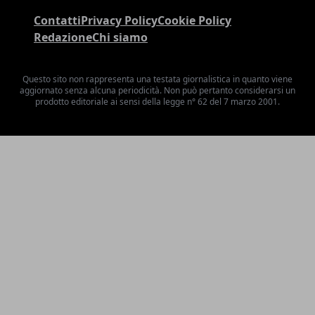
Contatti
Privacy Policy
Cookie Policy
Redazione
Chi siamo
Questo sito non rappresenta una testata giornalistica in quanto viene
aggiornato senza alcuna periodicità. Non può pertanto considerarsi un
prodotto editoriale ai sensi della legge n° 62 del 7 marzo 2001.