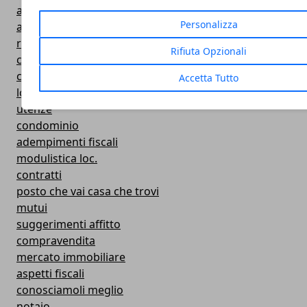
agenzia immobiliare
Personalizza
arredamento
ristrutturazioni
Rifiuta Opzionali
consulenza immobiliare
curiosità e consigli
Accetta Tutto
locazione
utenze
condominio
adempimenti fiscali
modulistica loc.
contratti
posto che vai casa che trovi
mutui
suggerimenti affitto
compravendita
mercato immobiliare
aspetti fiscali
conosciamoli meglio
notaio