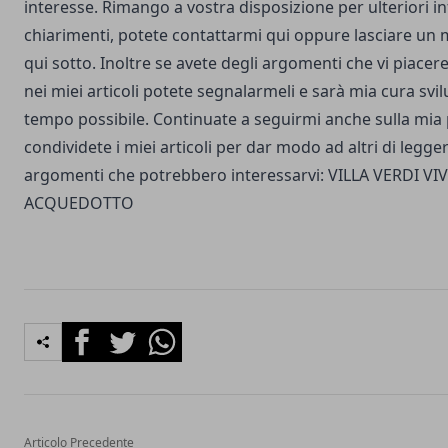
interesse. Rimango a vostra disposizione per ulteriori i
chiarimenti, potete
contattarmi qui
oppure lasciare un 
qui sotto. Inoltre se avete degli argomenti che vi piacere
nei miei articoli potete segnalarmeli e sarà mia cura svil
tempo possibile. Continuate a seguirmi anche sulla
mia 
condividete i miei articoli per dar modo ad altri di leggerl
argomenti che potrebbero interessarvi:
VILLA VERDI
VI
ACQUEDOTTO
Facebook
Twitter
Whatsapp
Articolo Precedente