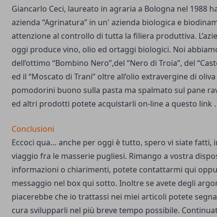
Giancarlo Ceci, laureato in agraria a Bologna nel 1988 h
azienda “Agrinatura” in un' azienda biologica e biodin
attenzione al controllo di tutta la filiera produttiva. L’az
oggi produce vino, olio ed ortaggi biologici. Noi abbiam
dell’ottimo “Bombino Nero”,del “Nero di Troia”, del “Cas
ed il “Moscato di Trani” oltre all’olio extravergine di oliv
pomodorini buono sulla pasta ma spalmato sul pane rav
ed altri prodotti potete acquistarli on-line a
questo link
.
Conclusioni
Eccoci qua… anche per oggi è tutto, spero vi siate fatti,
viaggio fra le masserie pugliesi. Rimango a vostra dispos
informazioni o chiarimenti, potete
contattarmi qui
oppur
messaggio nel box qui sotto. Inoltre se avete degli argo
piacerebbe che io trattassi nei miei articoli potete segn
cura svilupparli nel più breve tempo possibile. Continu