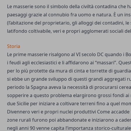
Le masserie sono il simbolo della civiltà contadina che h
paesaggi grazie al connubio fra uomo e natura. È un insie
(l’abitazione del proprietario, gli alloggi dei contadini, le s
latifondo coltivabile, veri e propri agglomerati sociali d
Storia
Le prime masserie risalgono al VI secolo DC quando i B
i feudi agli ecclesiastici e li affidarono ai “massari”. Qu
per lo più protette da mura di cinta e torrette di guardia.
si ebbe un grande sviluppo di questi grandi aggregati ru
periodo la Spagna aveva la necessità di procurarsi cerea
sopperire a questo problema elargirono grossi fondi ai n
due Sicilie per iniziare a coltivare terreni fino a quel mo
Divennero veri e propri nuclei produttivi Come accadde p
zone rurali furono poi abbandonate e iniziarono a cader
negli anni 90 venne capita l’importanza storico-cultural