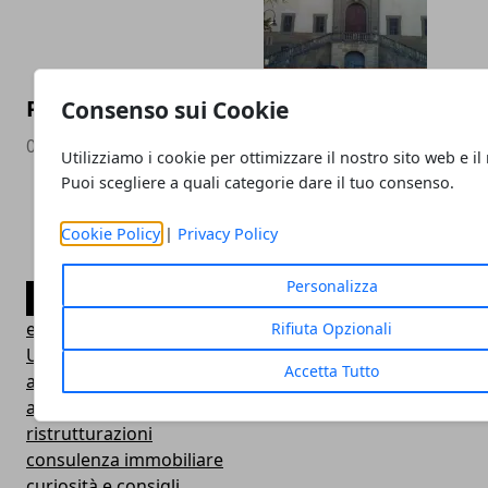
PALAZZO DEI PRINCIPI DI CARPEGNA
Consenso sui Cookie
02/08/2021
Utilizziamo i cookie per ottimizzare il nostro sito web e il
Puoi scegliere a quali categorie dare il tuo consenso.
Cookie Policy
|
Privacy Policy
Personalizza
CATEGORIE
edilizia
Rifiuta Opzionali
Uncategorized
Accetta Tutto
agenzia immobiliare
arredamento
ristrutturazioni
consulenza immobiliare
curiosità e consigli