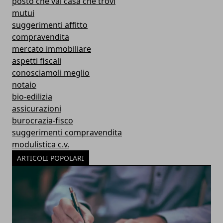
posto che vai casa che trovi
mutui
suggerimenti affitto
compravendita
mercato immobiliare
aspetti fiscali
conosciamoli meglio
notaio
bio-edilizia
assicurazioni
burocrazia-fisco
suggerimenti compravendita
modulistica c.v.
ARTICOLI POPOLARI