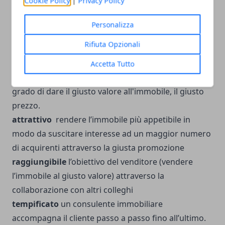
Cookie Policy
|
Privacy Policy
per la vendita efficace che in 5 semplici concetti
racchiude anni di studio e di pratica professionale .
Personalizza
Rifiuta Opzionali
Specifico
attraverso un’analisi puntuale ed
approfondita della documentazione dell’immobile
Accetta Tutto
Misurabile
attraverso un’indagine di mercato in
grado di dare il giusto valore all'immobile, il giusto
prezzo.
attrattivo
rendere l’immobile più appetibile in
modo da suscitare interesse ad un maggior numero
di acquirenti attraverso la giusta promozione
raggiungibile
l’obiettivo del venditore (vendere
l’immobile al giusto valore) attraverso la
collaborazione con altri colleghi
tempificato
un consulente immobiliare
accompagna il cliente passo a passo fino all’ultimo.