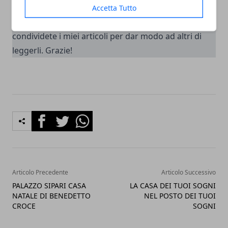
svilupparli nel più breve tempo possibile. Continuate
Accetta Tutto
a seguirmi anche sulla
mia pagina facebook
e
condividete i miei articoli per dar modo ad altri di
leggerli. Grazie!
Facebook
Twitter
Whatsapp
Articolo Precedente
Articolo Successivo
PALAZZO SIPARI CASA
LA CASA DEI TUOI SOGNI
NATALE DI BENEDETTO
NEL POSTO DEI TUOI
CROCE
SOGNI