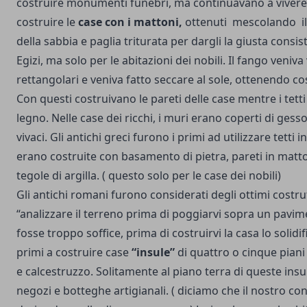
costruire monumenti funebri, ma continuavano a vivere 
costruire le
case con i mattoni,
ottenuti mescolando il 
della sabbia e paglia triturata per dargli la giusta consis
Egizi, ma solo per le abitazioni dei nobili. Il fango veniv
rettangolari e veniva fatto seccare al sole, ottenendo cos
Con questi costruivano le pareti delle case mentre i tetti
legno. Nelle case dei ricchi, i muri erano coperti di gesso 
vivaci. Gli antichi greci furono i primi ad utilizzare tetti i
erano costruite con basamento di pietra, pareti in matton
tegole di argilla. ( questo solo per le case dei nobili)
Gli antichi romani furono considerati degli ottimi costrut
“analizzare il terreno prima di poggiarvi sopra un pavi
fosse troppo soffice, prima di costruirvi la casa lo solidi
primi a costruire case
“insule”
di quattro o cinque piani
e calcestruzzo. Solitamente al piano terra di queste insu
negozi e botteghe artigianali. ( diciamo che il nostro co