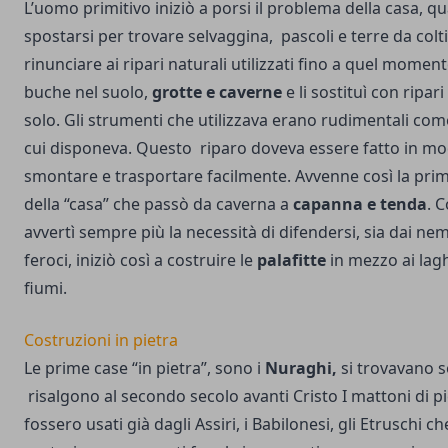
L’uomo primitivo iniziò a porsi il problema della casa, qu
spostarsi per trovare selvaggina, pascoli e terre da colti
rinunciare ai ripari naturali utilizzati fino a quel moment
buche nel suolo,
grotte e caverne
e li sostituì con ripar
solo. Gli strumenti che utilizzava erano rudimentali com
cui disponeva. Questo riparo doveva essere fatto in mo
smontare e trasportare facilmente. Avvenne così la prim
della “casa” che passò da caverna a
capanna e tenda
. 
avvertì sempre più la necessità di difendersi, sia dai nem
feroci, iniziò così a costruire le
palafitte
in mezzo ai lagh
fiumi.
Costruzioni in pietra
Le prime case “in pietra”, sono i
Nuraghi,
si trovavano s
risalgono al secondo secolo avanti Cristo I mattoni di pie
fossero usati già dagli Assiri, i Babilonesi, gli Etruschi ch