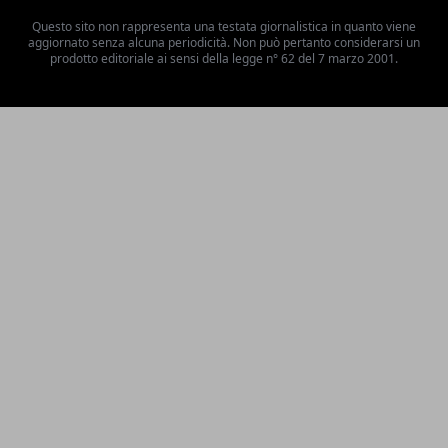
Questo sito non rappresenta una testata giornalistica in quanto viene
aggiornato senza alcuna periodicità. Non può pertanto considerarsi un
prodotto editoriale ai sensi della legge n° 62 del 7 marzo 2001.