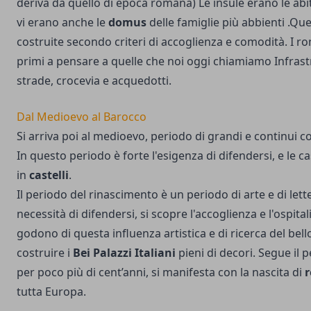
deriva da quello di epoca romana) Le insule erano le abi
vi erano anche le
domus
delle famiglie più abbienti .Q
costruite secondo criteri di accoglienza e comodità. I r
primi a pensare a quelle che noi oggi chiamiamo Infrast
strade, crocevia e acquedotti.
Dal Medioevo al Barocco
Si arriva poi al medioevo, periodo di grandi e continui co
In questo periodo è forte l'esigenza di difendersi, e le 
in
castelli
.
Il periodo del rinascimento è un periodo di arte e di lette
necessità di difendersi, si scopre l'accoglienza e l'ospita
godono di questa influenza artistica e di ricerca del bello
costruire i
Bei Palazzi Italiani
pieni di decori. Segue il 
per poco più di cent’anni, si manifesta con la nascita di
r
tutta Europa.