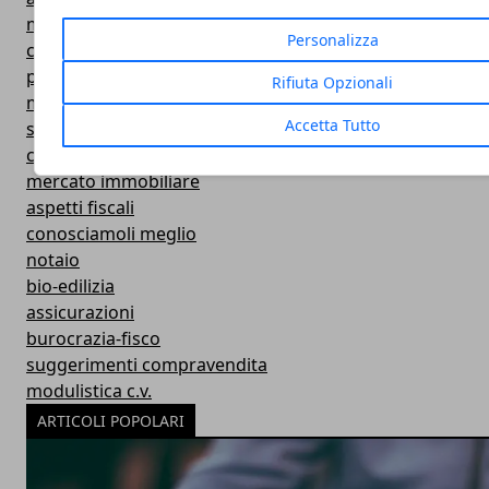
modulistica loc.
Personalizza
contratti
posto che vai casa che trovi
Rifiuta Opzionali
mutui
Accetta Tutto
suggerimenti affitto
compravendita
mercato immobiliare
aspetti fiscali
conosciamoli meglio
notaio
bio-edilizia
assicurazioni
burocrazia-fisco
suggerimenti compravendita
modulistica c.v.
ARTICOLI POPOLARI