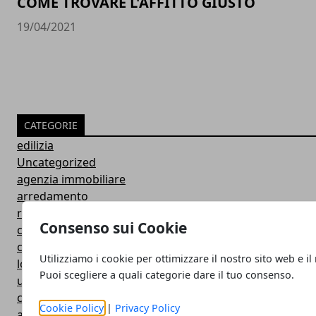
COME TROVARE L'AFFITTO GIUSTO
19/04/2021
CATEGORIE
edilizia
Uncategorized
agenzia immobiliare
arredamento
ristrutturazioni
Consenso sui Cookie
consulenza immobiliare
curiosità e consigli
Utilizziamo i cookie per ottimizzare il nostro sito web e il
locazione
Puoi scegliere a quali categorie dare il tuo consenso.
utenze
condominio
Cookie Policy
|
Privacy Policy
adempimenti fiscali