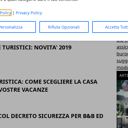
comp
A ALLA RIPARTIZIONE DELLE SPESE
merc
Policy
|
Privacy Policy
aspett
ARIO ED INQUILINO
cono
Personalizza
Rifiuta Opzionali
Accetta Tut
nota
bio-e
E TURISTICI: NOVITA' 2019
assic
buroc
sugg
modul
ART
ISTICA: COME SCEGLIERE LA CASA
 VOSTRE VACANZE
OL DECRETO SICUREZZA PER B&B ED