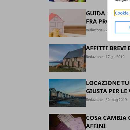
GUIDA COMPLET
Cookie 
FRA PROPRIET
Redazione
- 20 giu 2019
AFFITTI BREVI 
Redazione
- 17 giu 2019
LOCAZIONE TUR
GIUSTA PER LE
Redazione
- 30 mag 2019
COSA CAMBIA C
AFFINI