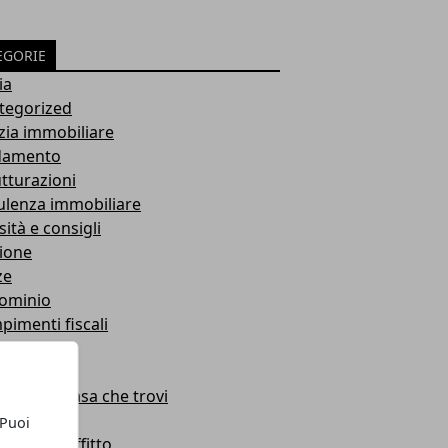
EGORIE
ia
tegorized
zia immobiliare
damento
utturazioni
ulenza immobiliare
sità e consigli
ione
ze
ominio
imenti fiscali
istica loc.
atti
 che vai casa che trovi
i
 Puoi
rimenti affitto