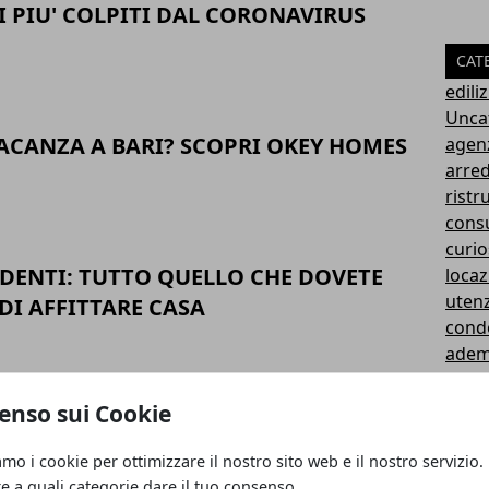
 I PIU' COLPITI DAL CORONAVIRUS
CAT
ediliz
Unca
ACANZA A BARI? SCOPRI OKEY HOMES
agen
arre
ristr
cons
curio
UDENTI: TUTTO QUELLO CHE DOVETE
locaz
uten
DI AFFITTARE CASA
cond
ademp
modul
PRIETARI: TUTTO QUELLO CHE C’È DA
contr
enso sui Cookie
posto
FITTARE AGLI STUDENTI
mutu
amo i cookie per ottimizzare il nostro sito web e il nostro servizio.
sugge
re a quali categorie dare il tuo consenso.