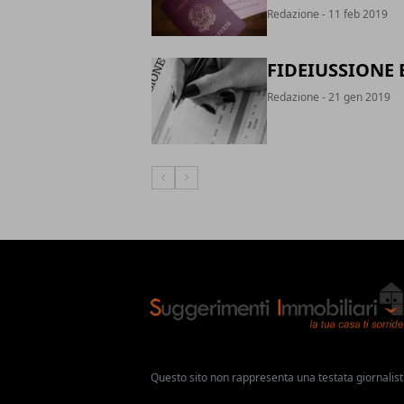
Redazione
- 11 feb 2019
FIDEIUSSIONE 
Redazione
- 21 gen 2019
Articolo Precedente
Articolo Successivo
Questo sito non rappresenta una testata giornalist