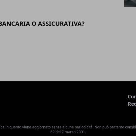
BANCARIA O ASSICURATIVA?
Con
Re
ica in quanto viene aggiornato senza alcuna periodicità. Non può pertanto consider
62 del 7 marzo 2001.