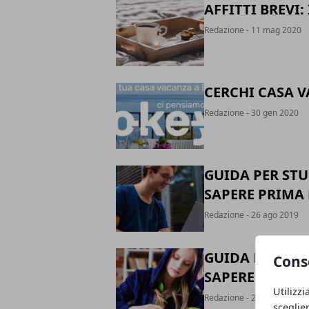
AFFITTI BREVI:
Redazione
- 11 mag 2020
CERCHI CASA V
Redazione
- 30 gen 2020
GUIDA PER ST
SAPERE PRIMA 
Redazione
- 26 ago 2019
GUIDA PER PRO
Cons
SAPERE PER AF
Utilizzi
Redazione
- 22 ago 2019
sceglie