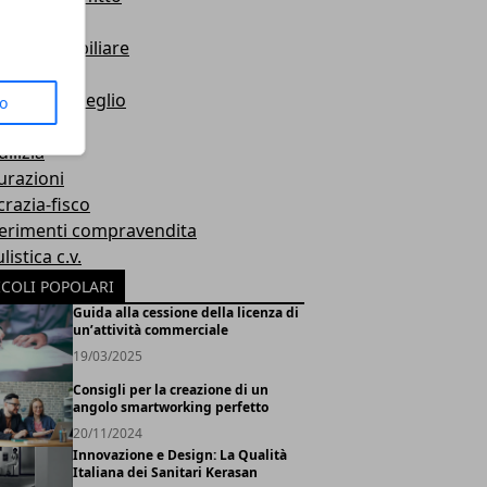
ravendita
ato immobiliare
i fiscali
sciamoli meglio
to
io
dilizia
urazioni
razia-fisco
erimenti compravendita
istica c.v.
ICOLI POPOLARI
Guida alla cessione della licenza di
un’attività commerciale
19/03/2025
Consigli per la creazione di un
angolo smartworking perfetto
20/11/2024
Innovazione e Design: La Qualità
Italiana dei Sanitari Kerasan