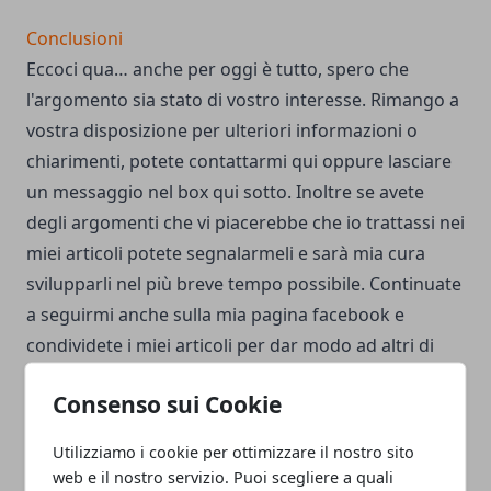
Conclusioni
Eccoci qua… anche per oggi è tutto, spero che
l'argomento sia stato di vostro interesse. Rimango a
vostra disposizione per ulteriori informazioni o
chiarimenti, potete
contattarmi qui
oppure lasciare
un messaggio nel box qui sotto. Inoltre se avete
degli argomenti che vi piacerebbe che io trattassi nei
miei articoli potete segnalarmeli e sarà mia cura
svilupparli nel più breve tempo possibile. Continuate
a seguirmi anche sulla
mia pagina facebook
e
condividete i miei articoli per dar modo ad altri di
leggerli. Grazie! Altri argomenti che potrebbero
Consenso sui Cookie
interessarvi:
DIFFERENZA FRA AFFITTO TURISTICO E
CASA VACANZA
I PORTALI DI LOCAZIONE TURISTICA
Utilizziamo i cookie per ottimizzare il nostro sito
PIACCIONO ALLA TERZA ETA’
MINI GUIDA ALLA
web e il nostro servizio. Puoi scegliere a quali