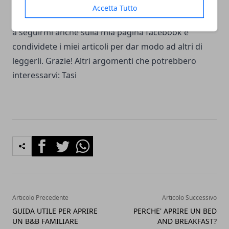
articoli potete segnalarmeli e sarà mia cura
Accetta Tutto
svilupparli nel più breve tempo possibile. Continuate
a seguirmi anche sulla
mia pagina facebook
e
condividete i miei articoli per dar modo ad altri di
leggerli. Grazie! Altri argomenti che potrebbero
interessarvi:
Tasi
Facebook
Twitter
Whatsapp
Articolo Precedente
Articolo Successivo
GUIDA UTILE PER APRIRE
PERCHE' APRIRE UN BED
UN B&B FAMILIARE
AND BREAKFAST?