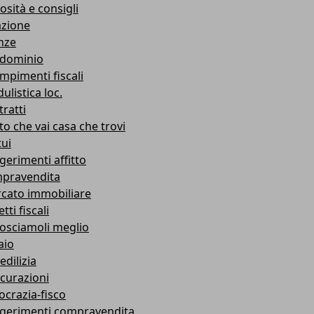
osità e consigli
azione
nze
dominio
mpimenti fiscali
ulistica loc.
ratti
to che vai casa che trovi
ui
gerimenti affitto
pravendita
cato immobiliare
tti fiscali
osciamoli meglio
aio
edilizia
icurazioni
ocrazia-fisco
gerimenti compravendita