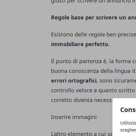
giusti per scrivere un annuncio 
Regole base per scrivere un an
Esistono delle regole ben precis
immobiliare perfetto.
Il punto di partenza è,
la forma c
buona conoscenza della lingua it
errori ortografici
, sono sicuram
controllo veloce a quanto scritt
corretto diventa necessario.
Cons
Inserire immagini
Utilizzi
sceglie
L’altro elemento a cui spesso no