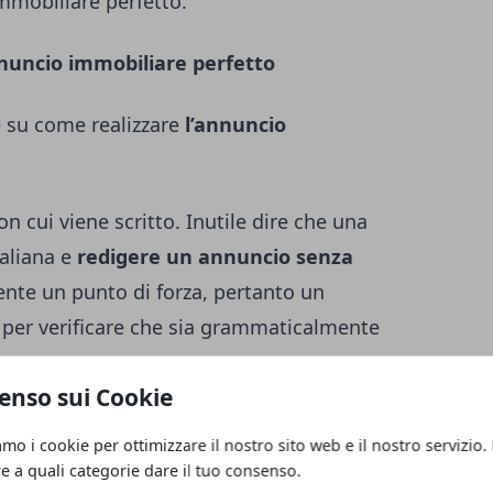
immobiliare perfetto.
nuncio immobiliare perfetto
e su come realizzare
l’annuncio
on cui viene scritto. Inutile dire che una
aliana e
redigere un annuncio senza
ente un punto di forza, pertanto un
o per verificare che sia grammaticalmente
enso sui Cookie
amo i cookie per ottimizzare il nostro sito web e il nostro servizio.
re a quali categorie dare il tuo consenso.
n si dà la giusta importanza sono le
foto
.