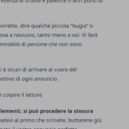
esenza di scuole e palestre o altri punti di
orrette, dire qualche piccola "bugia" o
va a nessuno, tanto meno a voi. Vi farà
'immobile di persone che non sono
i è sicuri di arrivare al cuore del
iettivo di ogni annuncio.
 colpire il lettore
 elementi, si può procedere la stesura
atevi al primo che scrivete, buttatene giù