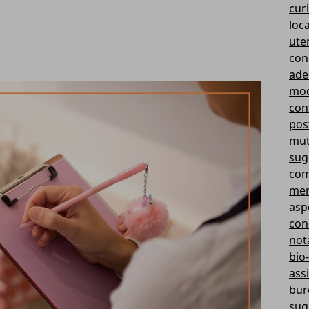
curi
loc
ute
con
ade
mod
cont
pos
mut
sug
com
mer
aspe
con
not
bio-
ass
bur
sug