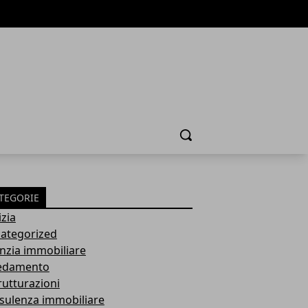
Cerca
TEGORIE
izia
ategorized
nzia immobiliare
edamento
rutturazioni
sulenza immobiliare