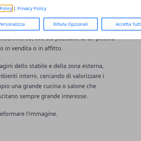
 di coloro che cerca casa da acquistare non
Policy
|
Privacy Policy
. Esse devono essere
di alta qualità
e
Personalizza
Rifiuta Opzionali
Accetta Tut
e le sue sfaccettature. Più foto ci sono
'inserimento, ove sia possibile di un piccolo
 in vendita o in affitto.
ini dello stabile e della zona esterna,
mbienti interni, cercando di valorizzare i
empio una grande cucina o salone che
uscitano sempre grande interesse.
 deformare l'immagine.