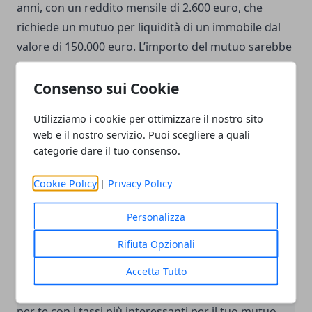
anni, con un reddito mensile di 2.600 euro, che
richiede un mutuo per liquidità di un immobile dal
valore di 150.000 euro. L’importo del mutuo sarebbe
pari a 75.000 euro e la durata non inferiore a 20
anni. Ecco la proposta della banca:
Consenso sui Cookie
Utilizziamo i cookie per ottimizzare il nostro sito
Banca Extrabanca
web e il nostro servizio. Puoi scegliere a quali
categorie dare il tuo consenso.
tasso 3,75% (variabile)
rata € 444,67
Cookie Policy
|
Privacy Policy
taeg 4,09%
Personalizza
in questo articolo ho considerato le casistiche più
Rifiuta Opzionali
frequenti e le varie migliori proposte delle banche
Accetta Tutto
aggiornate all’anno 2021. Sicuramente potrete
trovare nell’elenco summenzionato la banca che fa
per te con i tassi più interessanti per il tuo mutuo.