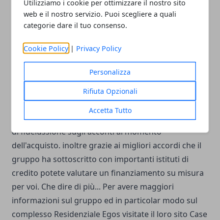
Utilizziamo i cookie per ottimizzare il nostro sito
web e il nostro servizio. Puoi scegliere a quali
Garanzie per chi acquista
categorie dare il tuo consenso.
Le tecniche costruttive, l'attenzione all'ambiente e la
Cookie Policy
|
Privacy Policy
posizione di questo complesso ne fanno
sicuramente un ottimo investimento, ma un
Personalizza
investimento non deve solo essere buono, deve
essere anche sicuro. Beccaceci Group rende sicuro il
Rifiuta Opzionali
vostro investimento attraverso una polizza
Accetta Tutto
assicurativa decennale sull'immobile e la possibilità
di fideiussione sugli acconti al momento
dell'acquisto. inoltre grazie ai migliori accordi che il
gruppo ha sottoscritto con importanti istituti di
credito potete valutare un finanziamento su misura
per voi. Che dire di più... Per avere maggiori
informazioni sul gruppo ed in particolar modo sul
complesso Residenziale Egos visitate il loro sito
Case