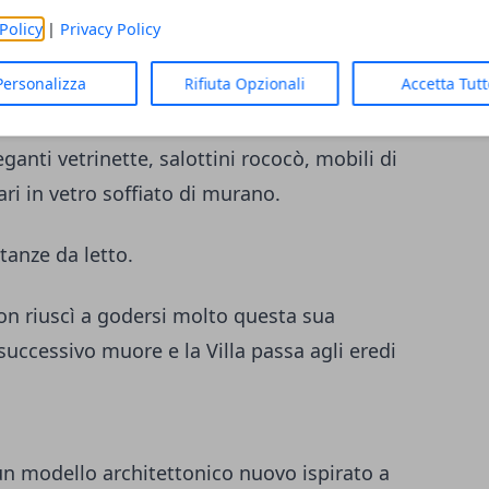
i ad angolo completamente in vetro
Policy
|
Privacy Policy
derate il fiore all’occhiello della carriera
Personalizza
Rifiuta Opzionali
Accetta Tut
nti vetrinette, salottini rococò, mobili di
ari in vetro soffiato di murano.
tanze da letto.
non riuscì a godersi molto questa sua
uccessivo muore e la Villa passa agli eredi
è un modello architettonico nuovo ispirato a