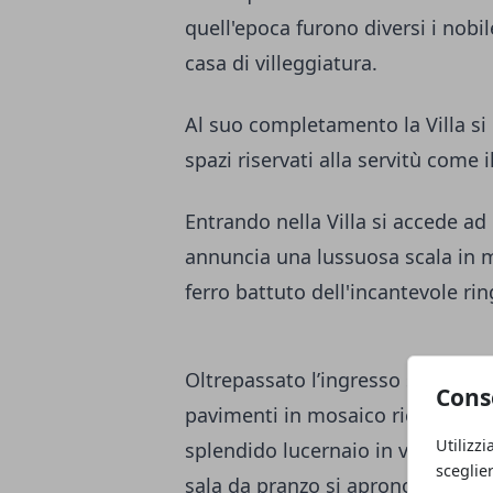
quell'epoca furono diversi i nobil
casa di villeggiatura.
Al suo completamento la Villa si
spazi riservati alla servitù come
Entrando nella Villa si accede a
annuncia una lussuosa scala in 
ferro battuto dell'incantevole ri
Oltrepassato l’ingresso si arriva 
Cons
pavimenti in mosaico ricca di stu
Utilizzi
splendido lucernaio in vetro ed o
sceglie
sala da pranzo si aprono diversi 