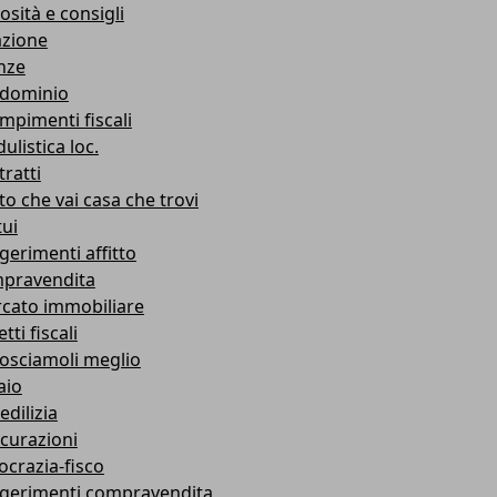
osità e consigli
azione
nze
dominio
mpimenti fiscali
ulistica loc.
ratti
to che vai casa che trovi
ui
gerimenti affitto
pravendita
cato immobiliare
tti fiscali
osciamoli meglio
aio
edilizia
icurazioni
ocrazia-fisco
gerimenti compravendita