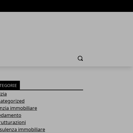
Cerca
TEGORIE
izia
ategorized
nzia immobiliare
edamento
rutturazioni
sulenza immobiliare