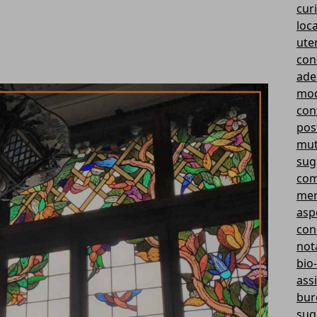
curi
loc
ute
con
ade
mod
cont
pos
mut
sug
com
mer
aspe
con
not
bio-
ass
bur
sug