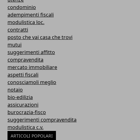
condominio
adempimenti fiscali
modulistica loc.
contratti
posto che vai casa che trovi
mutui
suggerimenti affitto
compravendita
mercato immobiliare
aspetti fiscali
conosciamoli meglio
notaio
bio-edilizia
assicurazioni
burocrazia-fisco
suggerimenti compravendita
modulistica c.v.
ARTICOLI POPOLARI