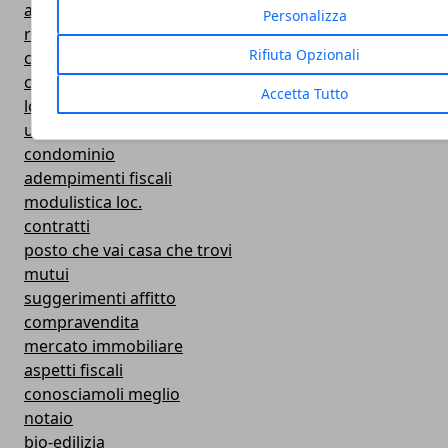
arredamento
Personalizza
ristrutturazioni
Rifiuta Opzionali
consulenza immobiliare
curiosità e consigli
Accetta Tutto
locazione
utenze
condominio
adempimenti fiscali
modulistica loc.
contratti
posto che vai casa che trovi
mutui
suggerimenti affitto
compravendita
mercato immobiliare
aspetti fiscali
conosciamoli meglio
notaio
bio-edilizia