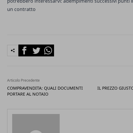
potrebbero interessarvi:
adempimenti successivi
punti i
un contratto
Facebook
Twitter
Whatsapp
Articolo Precedente
COMPRAVENDITA: QUALI DOCUMENTI
IL PREZZO GIUS
PORTARE AL NOTAIO