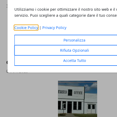
31/08/2023
Utilizziamo i cookie per ottimizzare il nostro sito web e il
servizio. Puoi scegliere a quali categorie dare il tuo cons
Cookie Policy
|
Privacy Policy
Personalizza
Rifiuta Opzionali
Accetta Tutto
Cosa fare se l’immobile acquistato presenta
04/01/2023