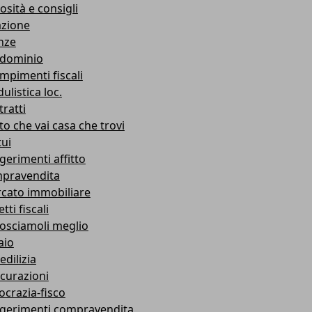
osità e consigli
azione
nze
dominio
mpimenti fiscali
ulistica loc.
ratti
to che vai casa che trovi
ui
gerimenti affitto
pravendita
cato immobiliare
tti fiscali
osciamoli meglio
aio
edilizia
icurazioni
ocrazia-fisco
gerimenti compravendita