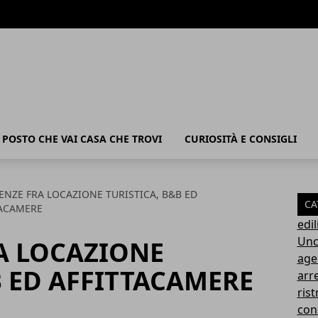
POSTO CHE VAI CASA CHE TROVI
CURIOSITÀ E CONSIGLI
ENZE FRA LOCAZIONE TURISTICA, B&B ED
CA
TACAMERE
edil
Unc
A LOCAZIONE
age
B ED AFFITTACAMERE
arr
rist
con