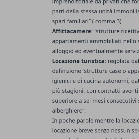
imprenditoriale da privati che fo
parti della stessa unità immobil
spazi familiari” ( comma 3)
Affittacamere
: “strutture ricet
appartamenti ammobiliati nello st
alloggio ed eventualmente servi
Locazione turistica
: regolata d
definizione “strutture case o appa
igienici e di cucina autonomi, dati
più stagioni, con contratti aventi
superiore a sei mesi consecutivi s
alberghiero”.
In poche parole mentre la locazion
locazione breve senza nessun ser