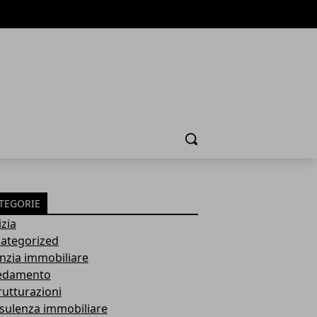
Cerca
TEGORIE
izia
ategorized
nzia immobiliare
edamento
rutturazioni
sulenza immobiliare