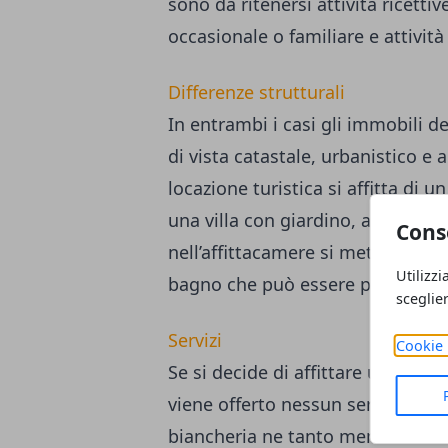
sono da ritenersi attività ricettive
occasionale o familiare e attività
Differenze strutturali
In entrambi i casi gli immobili d
di vista catastale, urbanistico e a
locazione turistica si affitta di
una villa con giardino, autonomo,
Cons
nell’affittacamere si mette a disp
Utilizzi
bagno che può essere privato o i
sceglie
Servizi
Cookie 
Se si decide di affittare un immo
viene offerto nessun servizio aggi
biancheria ne tanto meno la som