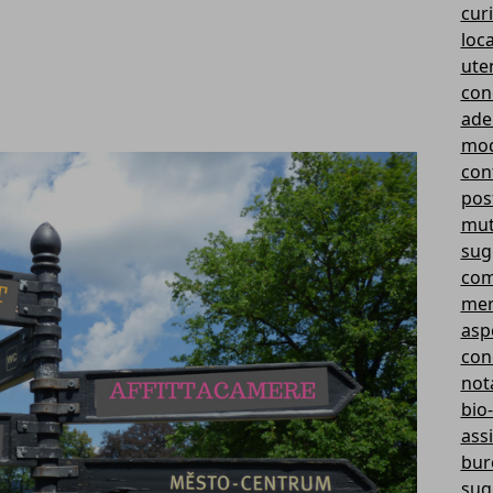
curi
loc
ute
con
ade
mod
cont
pos
mut
sug
com
mer
aspe
con
not
bio-
ass
bur
sug