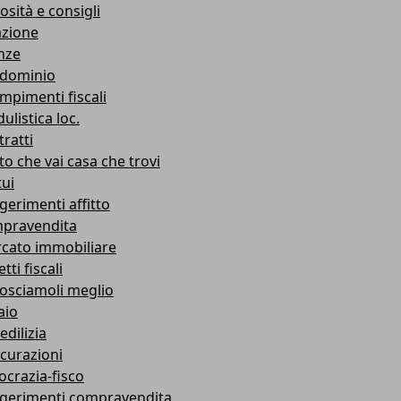
osità e consigli
azione
nze
dominio
mpimenti fiscali
ulistica loc.
ratti
to che vai casa che trovi
ui
gerimenti affitto
pravendita
cato immobiliare
tti fiscali
osciamoli meglio
aio
edilizia
icurazioni
ocrazia-fisco
gerimenti compravendita