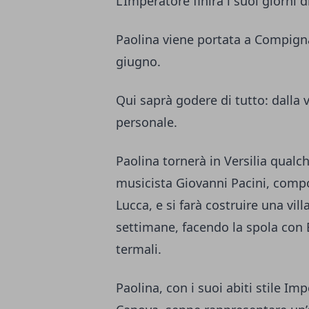
L’Imperatore finirà i suoi giorni d
Paolina viene portata a Compigna
giugno.
Qui saprà godere di tutto: dalla 
personale.
Paolina tornerà in Versilia qualc
musicista Giovanni Pacini, compos
Lucca, e si farà costruire una vil
settimane, facendo la spola con 
termali.
Paolina, con i suoi abiti stile Im