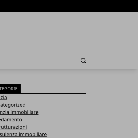
Cerca
TEGORIE
izia
ategorized
nzia immobiliare
edamento
rutturazioni
sulenza immobiliare