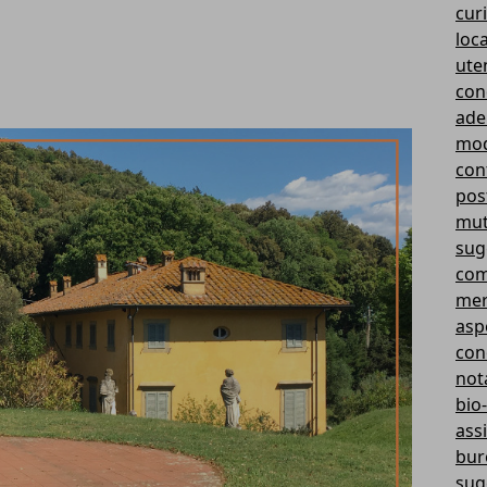
curi
loc
ute
con
ade
mod
cont
pos
mut
sug
com
mer
aspe
con
not
bio-
ass
bur
sug