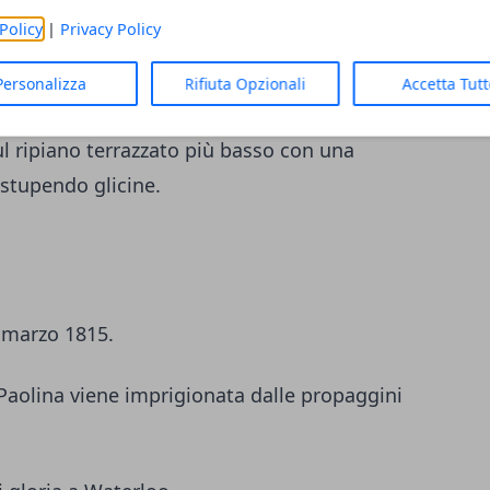
di grande semplicità ed eleganza.
Policy
|
Privacy Policy
Personalizza
Rifiuta Opzionali
Accetta Tut
 due rampe doppie di scale al bellissimo
sul ripiano terrazzato più basso con una
 stupendo glicine.
o marzo 1815.
Paolina viene imprigionata dalle propaggini