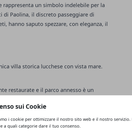
e rappresenta un simbolo indelebile per la
i di Paolina, il discreto passeggiare di
eti, hanno saputo spezzare, con eleganza, il
nica villa storica lucchese con vista mare.
te restaurate e il parco annesso è un
giardino all’italiana a sbalzo sulla vallata.
enso sui Cookie
amo i cookie per ottimizzare il nostro sito web e il nostro servizio.
lungato, le lisce cornici di pietra delle
re a quali categorie dare il tuo consenso.