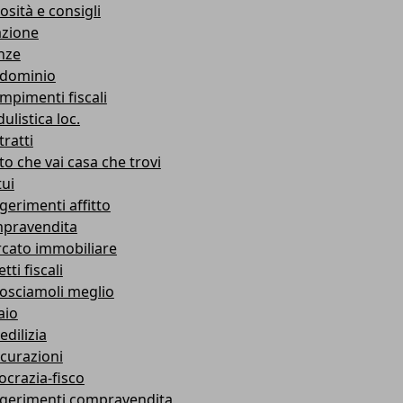
osità e consigli
azione
nze
dominio
mpimenti fiscali
ulistica loc.
ratti
to che vai casa che trovi
ui
gerimenti affitto
pravendita
cato immobiliare
tti fiscali
osciamoli meglio
aio
edilizia
icurazioni
ocrazia-fisco
gerimenti compravendita