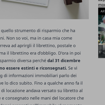
modu
AR
, quello strumento di risparmio che ha
ni. Non so voi, ma in casa mia come
va ad aprirgli il librettino, postale o
 il librettino era d’obbligo. D'ora in poi
risparmio diversa perché
dal 31 dicembre
vono essere estinti e riconsegnati.
Se vi
g di informazioni immobiliari parlo dei
 ve lo dico subito. Fino a qualche anno fa il
 di locazione andava versato su libretto al
e e consegnato nelle mani del locatore che