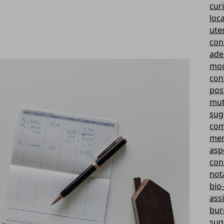
curi
loc
ute
con
ade
mod
cont
pos
mut
sug
com
mer
aspe
con
not
bio-
ass
bur
sug