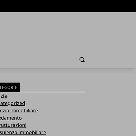
Cerca
TEGORIE
izia
ategorized
nzia immobiliare
edamento
rutturazioni
sulenza immobiliare