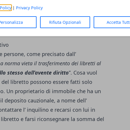
) e scegliere fra una di queste tre
Policy
|
Privacy Policy
Personalizza
Rifiuta Opzionali
Accetta Tut
rente
tivo
e persone, come precisato dall’
a norma vieta il trasferimento dei libretti al
llo stesso dall’avente diritto
”. Cosa vuol
e del libretto possono essere fatti solo
esso. Un proprietario di immobile che ha un
 il deposito cauzionale, a nome dell’
tattare l’ inquilino e recarsi con lui in
 libretto e farsi riconsegnare la somma del