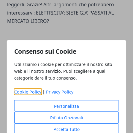
leggerli. Grazie! Altri argomenti che potrebbero
interessarvi:
ELETTRICITA’: SIETE GIA’ PASSATI AL
MERCATO LIBERO?
Consenso sui Cookie
Facebook
Twitter
Whatsapp
Utilizziamo i cookie per ottimizzare il nostro sito
web e il nostro servizio. Puoi scegliere a quali
categorie dare il tuo consenso.
Cookie Policy
|
Privacy Policy
Articolo Precedente
Articolo Successivo
I MIGLIORI
GUIDA AL TRASLOCO FAI
DEUMIDIFICATORI: GUIDA
DA TE
Personalizza
ALL'ACQUISTO
Rifiuta Opzionali
Accetta Tutto