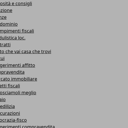
osità e consigli
azione
nze
dominio
mpimenti fiscali
ulistica loc.
ratti
to che vai casa che trovi
ui
gerimenti affitto
pravendita
cato immobiliare
tti fiscali
osciamoli meglio
aio
edilizia
icurazioni
ocrazia-fisco
gerimenti compravendita