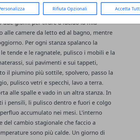
Personalizza
Rifiuta Opzionali
Accetta Tut
due giorni per tirare a lucido la mia
co alle camere da letto ed al bagno, mentre
soggiorno. Per ogni stanza spalanco la
o le tende e le ragnatele, pulisco i mobili e la
materassi, sui pavimenti e sui tappeti,
o il piumino più sottile, spolvero, passo la
io, pulisco vetri e specchi, lavo a terra.
ta alle spalle e vado in un altra stanza. In
 i pensili, li pulisco dentro e fuori e colgo
superfluo accumulato nei mesi. L'interno
ne del cambio stagionale che faccio a
emperature sono più calde. Un giorno di