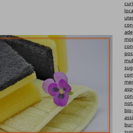
curi
loc
ute
con
ade
mod
cont
pos
mut
sug
com
mer
aspe
con
not
bio-
ass
bur
sug