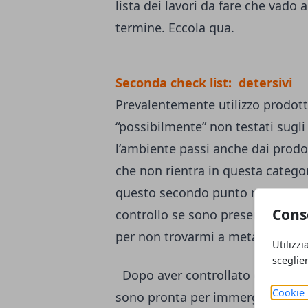
lista dei lavori da fare che vado
termine. Eccola qua.
Seconda check list: detersivi
Prevalentemente utilizzo prodott
“possibilmente” non testati sugli
l’ambiente passi anche dai prodott
che non rientra in questa catego
questo secondo punto mi faccio l
Cons
controllo se sono presenti in cas
per non trovarmi a metà del lavor
Utilizzi
sceglie
Dopo aver controllato ed eventu
Cookie 
sono pronta per immergermi nell