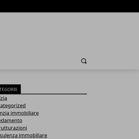
Cerca
TEGORIE
izia
ategorized
nzia immobiliare
edamento
rutturazioni
sulenza immobiliare