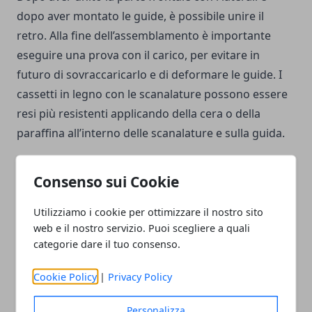
dopo aver montato le guide, è possibile unire il
retro. Alla fine dell’assemblamento è importante
eseguire una prova con il carico, per evitare in
futuro di sovraccaricarlo e di deformare le guide. I
cassetti in legno con le scanalature possono essere
resi più resistenti applicando della cera o della
paraffina all’interno delle scanalature e sulla guida.
Consenso sui Cookie
Utilizziamo i cookie per ottimizzare il nostro sito
web e il nostro servizio. Puoi scegliere a quali
Facebook
Twitter
Whatsapp
categorie dare il tuo consenso.
Cookie Policy
|
Privacy Policy
Articolo Precedente
Articolo Successivo
Personalizza