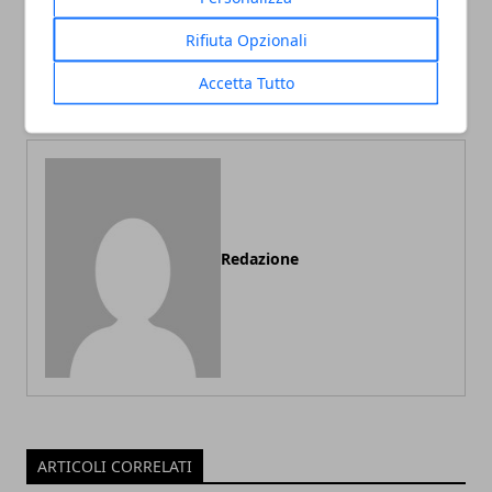
MASO, CASA TIPICA DEL
LOCAZIONE: COSA FARE
Rifiuta Opzionali
TRENTINO ALTO ADIGE
QUANDO SI VERIFICA LA
MOROSITA'
Accetta Tutto
DELL'INQUILINO
Redazione
ARTICOLI CORRELATI