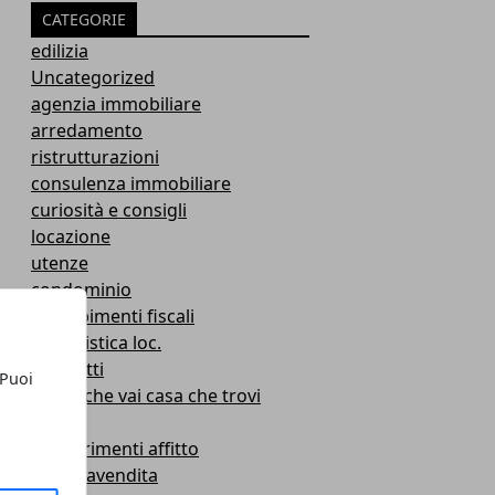
CATEGORIE
edilizia
Uncategorized
agenzia immobiliare
arredamento
ristrutturazioni
consulenza immobiliare
curiosità e consigli
locazione
utenze
condominio
adempimenti fiscali
modulistica loc.
contratti
 Puoi
posto che vai casa che trovi
mutui
suggerimenti affitto
compravendita