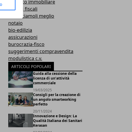
mercato immobiliare
to
aspetti fiscali
conosciamoli meglio
notaio
bio-edilizia
assicurazioni
burocrazia-fisco
suggerimenti compravendita
modulistica c.v.
ARTICOLI POPOLARI
Guida alla cessione della
licenza di un’attività
commerciale
19/03/2025
Consigli per la creazione di
un angolo smartworking
perfetto
20/11/2024
Innovazione e Design: La
Qualità Italiana dei Sanitari
Kerasan