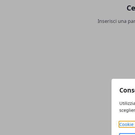
Ce
Inserisci una par
Cons
Utilizzi
sceglie
Cookie 